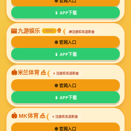
PDM-12
DAL215B
PDM-15B
DAL218B
1
2